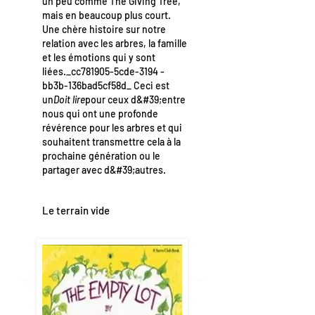
un peu comme The Giving Tree,
mais en beaucoup plus court.
Une chère histoire sur notre
relation avec les arbres, la famille
et les émotions qui y sont
liées._cc781905-5cde-3194 -
bb3b-136bad5cf58d_ Ceci est
un
Doit lire
pour ceux d&#39;entre
nous qui ont une profonde
révérence pour les arbres et qui
souhaitent transmettre cela à la
prochaine génération ou le
partager avec d&#39;autres.
Le terrain vide