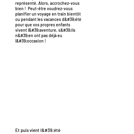
représenté. Alors, accrochez-vous
bien ! Peut-être voudrez-vous
planifier un voyage en train bientôt
ou pendant les vacances d&#39;été
pour que vos propres enfants
vivent l&#39;aventure, s&#39;ils
n&#39;en ont pas déjà eu
l&#39;occasion !
Et puis vient l&#39;été