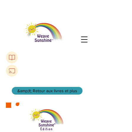
Purchase The Lonely Toadstool Book
Listen to a Podcast
&amp;lt; Retour aux livres et plus
Édition