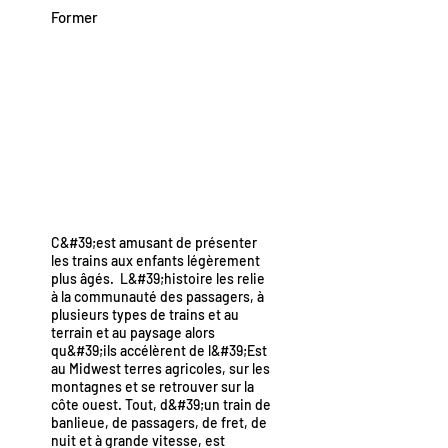
Former
C&#39;est amusant de présenter
les trains aux enfants légèrement
plus âgés. L&#39;histoire les relie
à la communauté des passagers, à
plusieurs types de trains et au
terrain et au paysage alors
qu&#39;ils accélèrent de l&#39;Est
au Midwest terres agricoles, sur les
montagnes et se retrouver sur la
côte ouest. Tout, d&#39;un train de
banlieue, de passagers, de fret, de
nuit et à grande vitesse, est