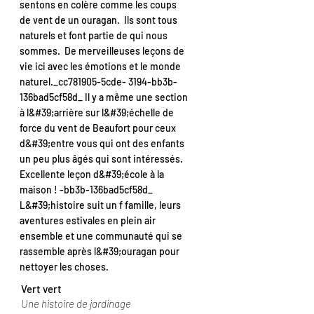
sentons en colère comme les coups
de vent de un ouragan. Ils sont tous
naturels et font partie de qui nous
sommes. De merveilleuses leçons de
vie ici avec les émotions et le monde
naturel._cc781905-5cde- 3194-bb3b-
136bad5cf58d_ Il y a même une section
à l&#39;arrière sur l&#39;échelle de
force du vent de Beaufort pour ceux
d&#39;entre vous qui ont des enfants
un peu plus âgés qui sont intéressés.
Excellente leçon d&#39;école à la
maison ! -bb3b-136bad5cf58d_
L&#39;histoire suit un f famille, leurs
aventures estivales en plein air
ensemble et une communauté qui se
rassemble après l&#39;ouragan pour
nettoyer les choses.
Vert vert
Une histoire de jardinage