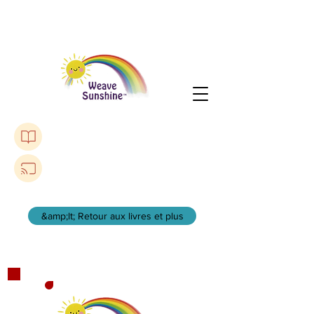
Purchase The Lonely Toadstool Book
Listen to a Podcast
&amp;lt; Retour aux livres et plus