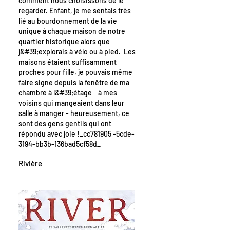
comment nous choisissons de le
regarder. Enfant, je me sentais très
lié au bourdonnement de la vie
unique à chaque maison de notre
quartier historique alors que
j&#39;explorais à vélo ou à pied. Les
maisons étaient suffisamment
proches pour fille, je pouvais même
faire signe depuis la fenêtre de ma
chambre à l&#39;étage à mes
voisins qui mangeaient dans leur
salle à manger - heureusement, ce
sont des gens gentils qui ont
répondu avec joie !_cc781905 -5cde-
3194-bb3b-136bad5cf58d_
Rivière