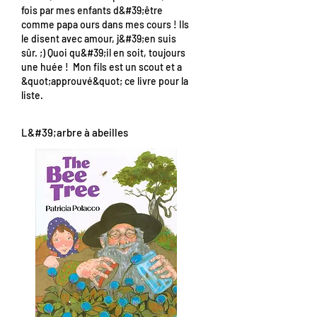
fois par mes enfants d&#39;être
comme papa ours dans mes cours ! Ils
le disent avec amour, j&#39;en suis
sûr. ;) Quoi qu&#39;il en soit, toujours
une huée ! Mon fils est un scout et a
&quot;approuvé&quot; ce livre pour la
liste.
L&#39;arbre à abeilles