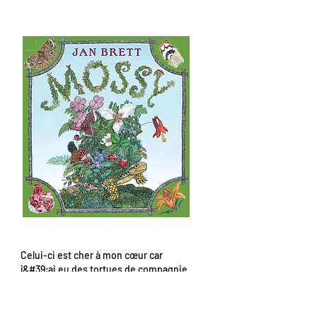
Celui-ci est cher à mon cœur car
j&#39;ai eu des tortues de compagnie
d&#39;une manière ou d&#39;une
autre une grande partie de ma vie. Ce
sont des créatures tellement